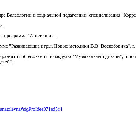
едра Валеологии и социальной педагогики, специализация "Корр
а.
, программа "Арт-теапия".
мме "Развивающие игры. Новые методики В.В. Воскобовича", г. 
 развития образования по модулю "Музыкальный дизайн", и по
етей".
na-anatolevna#sigProIdee371ed5c4